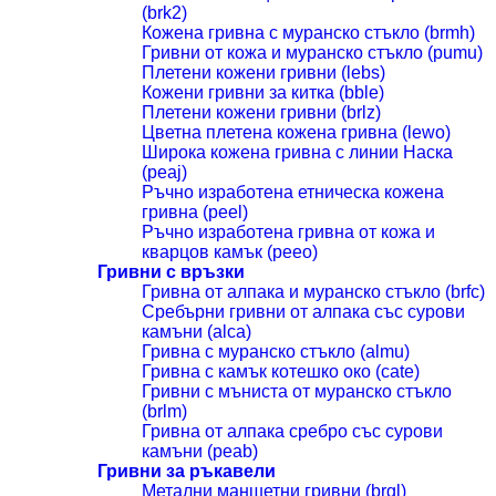
(brk2)
Кожена гривна с муранско стъкло (brmh)
Гривни от кожа и муранско стъкло (pumu)
Плетени кожени гривни (lebs)
Кожени гривни за китка (bble)
Плетени кожени гривни (brlz)
Цветна плетена кожена гривна (lewo)
Широка кожена гривна с линии Наска
(peaj)
Ръчно изработена етническа кожена
гривна (peel)
Ръчно изработена гривна от кожа и
кварцов камък (peeo)
Гривни с връзки
Гривна от алпака и муранско стъкло (brfc)
Сребърни гривни от алпака със сурови
камъни (alca)
Гривна с муранско стъкло (almu)
Гривна с камък котешко око (cate)
Гривни с мъниста от муранско стъкло
(brlm)
Гривна от алпака сребро със сурови
камъни (peab)
Гривни за ръкавели
Метални маншетни гривни (brgl)