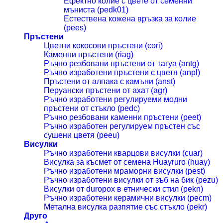
Ефектно колие с цвете от семенни
мъниста (pedk01)
Естествена кожена връзка за колие
(pees)
Пръстени
Цветни кокосови пръстени (cori)
Каменни пръстени (riag)
Ръчно резбовани пръстени от тагуа (antg)
Ръчно изработени пръстени с цветя (anpl)
Пръстени от алпака с камъни (anst)
Перуански пръстени от ахат (agr)
Ръчно изработени регулируеми модни
пръстени от стъкло (pedc)
Ръчно резбовани каменни пръстени (peet)
Ръчно изработен регулируем пръстен със
сушени цветя (peeu)
Висулки
Ръчно изработени кварцови висулки (cuar)
Висулка за късмет от семена Huayruro (huay)
Ръчно изработени мраморни висулки (pest)
Ръчно изработени висулки от зъб на бик (pezu)
Висулки от duropox в етнически стил (pekn)
Ръчно изработени керамични висулки (pecm)
Метална висулка разпятие със стъкло (pekr)
Друго