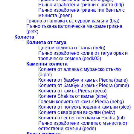
Ръчно изработени гривни с цветя (brfj)
Ръчно изработена гривна тип бенгъл с
мъниста (peen)
Гривна от алпака със сурови камъни (bra)
Ръчно тъкана католическа макраме гривна
(pefk)
Колиета
Колиета от тагуа
Цветни колиета от тагуа (netg)
Ръчно изработено колие от тагуа орех и
тропически семена (pedk03)
Каменни колиета
Колиета от алпака с муранско стъкло
(alpm)
Колиета от бамбук и камък Piedra (bane)
Колиета от бамбук и камък Piedra (bmne)
Колиета от камък Piedra (peco)
Колиета Shakira от камък (stne)
Големи колиета от камък Piedra (nebg)
Колиета от полускъпоценни камъни (stco)
Колиета с кварцови висулки (nekv)
Колиета от естествен камък Piedra (inl)
Ръчно изработени колиета с мъниста от
естествени камъни (pede)
Други колиета