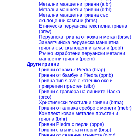
Метални маншетни гривни (albr)
Метални маншетни гривни (brbl)
Метална маншетна гривна със
скъпоценни камъни (brns)
Етническа перуанска текстилна гривна
(brrw)
Перуанска гривна от кожа и метал (brsw)
Занаятчийска перуанска маншетна
гривна със скъпоценни камъни (pebf)
Ръчно изработени перуански метални
маншетни гривни (peem)
Други гривни
Гривни от камък Piedra (brap)
Гривни от бамбук и Piedra (ppnb)
Гривна тип slave с котешко око и
прикрепен пръстен (slbr)
Гривни с гравюра на линиите Наска
(brco)
Християнски текстилни гривни (brma)
Гривни от алпака сребро с монети (mebr)
Комплект кован метален пръстен и
гривна (brhr)
Гривни Piedra с перли (bppe)
Гривни с мъниста и перли (brsp)
Гривни от семенни мъниста (plgv)