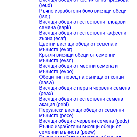
(reud)
Ръчно изработени бохо висящи обеци
(rsnj)
Висящи обеци от естествени плодови
семена (eapk)
Висящи обеци от естествени кафеени
зърна (ecaf)
Цветни висящи обеци от семена и
мъниста (evpr)
Кръгли висящи обеци от семенни
мъниста (evsn)
Висящи обеци от местни семена и
мъниста (evpo)
Обеци тип ловец на сънища от конци
(easw)
Висящи обеци с пера и червени семена
(peax)
Висящи обеци от естествени семена
акация (pebl)
Перуански висящи обеци от семенни
мъниста (pece)
Висящи обеци с червени семена (peds)
Ръчно изработени висящи обеци от
семенни мъниста (peew)