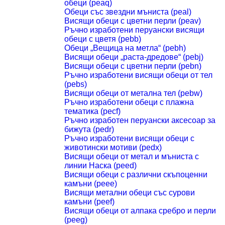
обеци (peaq)
Обеци със звездни мъниста (peal)
Висящи обеци с цветни перли (peav)
Ръчно изработени перуански висящи
обеци с цветя (pebb)
Обеци „Вещица на метла“ (pebh)
Висящи обеци „раста-дредове“ (pebj)
Висящи обеци с цветни перли (pebn)
Ръчно изработени висящи обеци от тел
(pebs)
Висящи обеци от метална тел (pebw)
Ръчно изработени обеци с плажна
тематика (pecf)
Ръчно изработен перуански аксесоар за
бижута (pedr)
Ръчно изработени висящи обеци с
животински мотиви (pedx)
Висящи обеци от метал и мъниста с
линии Наска (peed)
Висящи обеци с различни скъпоценни
камъни (peee)
Висящи метални обеци със сурови
камъни (peef)
Висящи обеци от алпака сребро и перли
(peeg)