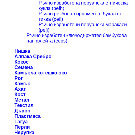
Ръчно изработена перуанска етническа
кукла (pefh)
Ръчно резбован орнамент с бухал от
тиква (pefi)
Ръчно изработени перуански маракаси
(pefj)
Ръчно изработен ключодържател бамбукова
пан флейта (ecps)
Нишка
Алпака Сребро
Кокос
Семена
Камък за котешко око
Рог
Камък
Ахат
Кост
Метал
Текстил
Дърво
Пластмаса
Тагуа
Перли
Черупка