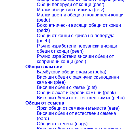
Обеци пеперуди от конци (pasr)
Малки обеци тип паяжина (reiv)
Малки цветни обеци от копринени конци
(pedu)
Бохо етнически висящи обеци от конци
(pedz)
Обеци от конци с крила на пеперуда
(peeb)
Ръчно изработени перуански висящи
обеци от конци (peeh)
Ръчно изработени висящи обеци от
копринени конци (peei)
Обеци с камъни
Бамбукови обеци с камък (peba)
Висящи обеци с различни скъпоценни
камъни (piee)
Висящи обеци с камък (pief)
Обеци с ахат и сурови камъни (pebk)
Висящи обеци от естествен камък (pebu)
Обеци от семена
Ярки обеци от семенни мъниста (eare)
Висящи обеци от естествени семена
(eard)
Обеци от семена (eags)
Висящи обеци от костилки на праскова