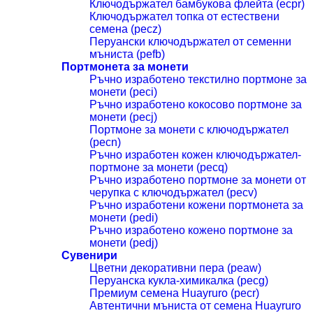
Ключодържател бамбукова флейта (ecpr)
Ключодържател топка от естествени
семена (pecz)
Перуански ключодържател от семенни
мъниста (pefb)
Портмонета за монети
Ръчно изработено текстилно портмоне за
монети (peci)
Ръчно изработено кокосово портмоне за
монети (pecj)
Портмоне за монети с ключодържател
(pecn)
Ръчно изработен кожен ключодържател-
портмоне за монети (pecq)
Ръчно изработено портмоне за монети от
черупка с ключодържател (pecv)
Ръчно изработени кожени портмонета за
монети (pedi)
Ръчно изработено кожено портмоне за
монети (pedj)
Сувенири
Цветни декоративни пера (peaw)
Перуанска кукла-химикалка (pecg)
Премиум семена Huayruro (pecr)
Автентични мъниста от семена Huayruro