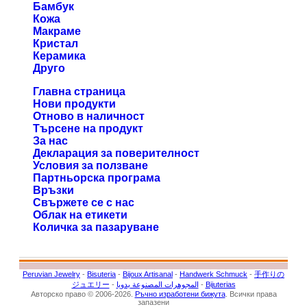
Бамбук
Кожа
Макраме
Кристал
Керамика
Друго
Главна страница
Нови продукти
Отново в наличност
Търсене на продукт
За нас
Декларация за поверителност
Условия за ползване
Партньорска програма
Връзки
Свържете се с нас
Облак на етикети
Количка за пазаруване
Peruvian Jewelry
-
Bisuteria
-
Bijoux Artisanal
-
Handwerk Schmuck
-
手作りの
ジュエリー
-
المجوهرات المصنوعة يدويا
-
Bijuterias
Авторско право © 2006-2026.
Ръчно изработени бижута
. Всички права
запазени