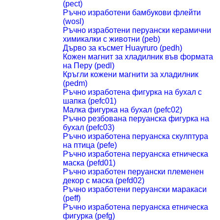
(pect)
Ръчно изработени бамбукови флейти
(wosl)
Ръчно изработени перуански керамични
химикалки с животни (peb)
Дърво за късмет Huayruro (pedh)
Кожен магнит за хладилник във формата
на Перу (pedl)
Кръгли кожени магнити за хладилник
(pedm)
Ръчно изработена фигурка на бухал с
шапка (pefc01)
Малка фигурка на бухал (pefc02)
Ръчно резбована перуанска фигурка на
бухал (pefc03)
Ръчно изработена перуанска скулптура
на птица (pefe)
Ръчно изработена перуанска етническа
маска (pefd01)
Ръчно изработен перуански племенен
декор с маска (pefd02)
Ръчно изработени перуански маракаси
(peff)
Ръчно изработена перуанска етническа
фигурка (pefg)