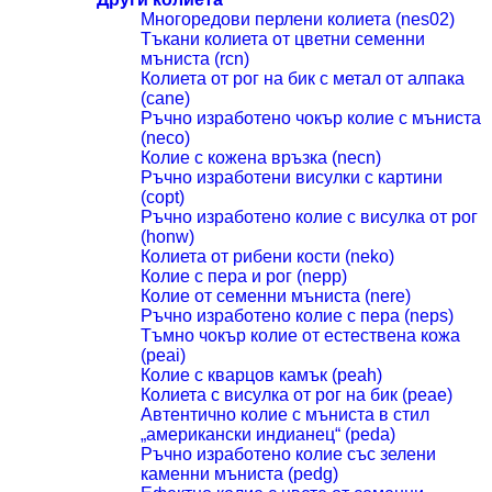
Многоредови перлени колиета (nes02)
Тъкани колиета от цветни семенни
мъниста (rcn)
Колиета от рог на бик с метал от алпака
(cane)
Ръчно изработено чокър колие с мъниста
(neco)
Колие с кожена връзка (necn)
Ръчно изработени висулки с картини
(copt)
Ръчно изработено колие с висулка от рог
(honw)
Колиета от рибени кости (neko)
Колие с пера и рог (nepp)
Колие от семенни мъниста (nere)
Ръчно изработено колие с пера (neps)
Тъмно чокър колие от естествена кожа
(peai)
Колие с кварцов камък (peah)
Колиета с висулка от рог на бик (peae)
Автентично колие с мъниста в стил
„американски индианец“ (peda)
Ръчно изработено колие със зелени
каменни мъниста (pedg)