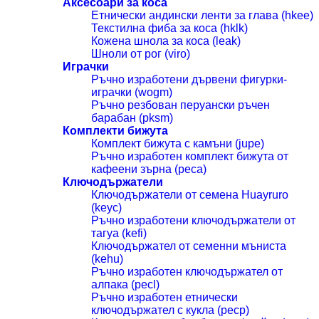
Аксесоари за коса
Етнически андински ленти за глава (hkee)
Текстилна фиба за коса (hklk)
Кожена шнола за коса (leak)
Шноли от рог (viro)
Играчки
Ръчно изработени дървени фигурки-
играчки (wogm)
Ръчно резбован перуански ръчен
барабан (pksm)
Комплекти бижута
Комплект бижута с камъни (jupe)
Ръчно изработен комплект бижута от
кафеени зърна (peca)
Ключодържатели
Ключодържатели от семена Huayruro
(keyc)
Ръчно изработени ключодържатели от
тагуа (kefi)
Ключодържател от семенни мъниста
(kehu)
Ръчно изработен ключодържател от
алпака (pecl)
Ръчно изработен етнически
ключодържател с кукла (pecp)