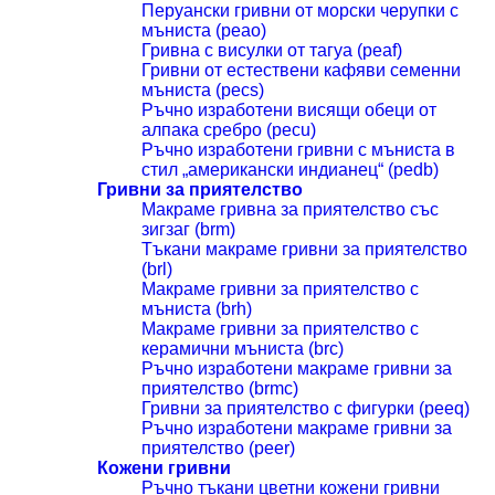
Перуански гривни от морски черупки с
мъниста (peao)
Гривна с висулки от тагуа (peaf)
Гривни от естествени кафяви семенни
мъниста (pecs)
Ръчно изработени висящи обеци от
алпака сребро (pecu)
Ръчно изработени гривни с мъниста в
стил „американски индианец“ (pedb)
Гривни за приятелство
Макраме гривна за приятелство със
зигзаг (brm)
Тъкани макраме гривни за приятелство
(brl)
Макраме гривни за приятелство с
мъниста (brh)
Макраме гривни за приятелство с
керамични мъниста (brc)
Ръчно изработени макраме гривни за
приятелство (brmc)
Гривни за приятелство с фигурки (peeq)
Ръчно изработени макраме гривни за
приятелство (peer)
Кожени гривни
Ръчно тъкани цветни кожени гривни