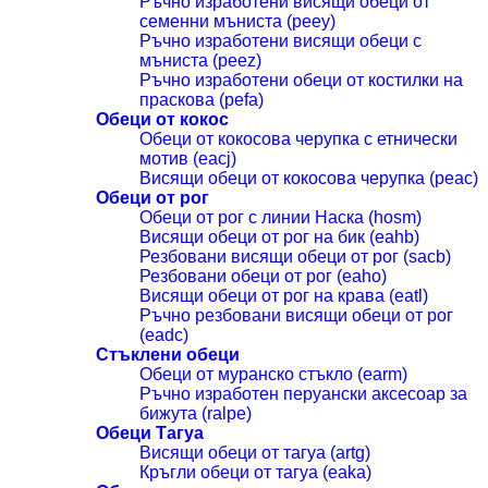
Ръчно изработени висящи обеци от
семенни мъниста (peey)
Ръчно изработени висящи обеци с
мъниста (peez)
Ръчно изработени обеци от костилки на
праскова (pefa)
Обеци от кокос
Обеци от кокосова черупка с етнически
мотив (eacj)
Висящи обеци от кокосова черупка (peac)
Обеци от рог
Обеци от рог с линии Наска (hosm)
Висящи обеци от рог на бик (eahb)
Резбовани висящи обеци от рог (sacb)
Резбовани обеци от рог (eaho)
Висящи обеци от рог на крава (eatl)
Ръчно резбовани висящи обеци от рог
(eadc)
Стъклени обеци
Обеци от муранско стъкло (earm)
Ръчно изработен перуански аксесоар за
бижута (ralpe)
Обеци Тагуа
Висящи обеци от тагуа (artg)
Кръгли обеци от тагуа (eaka)