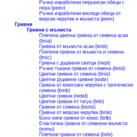
Ръчно изработени перуански обеци с
пера (peev)
Ръчно изработени висящи обеци от
морски черупки и мъниста (peex)
Гривни
Гривни с мъниста
Плетена цветна гривна от семена асаи
(brsa)
Гривна от мъниста асаи (brsb)
Плетени гривни от мъниста и семена
(brsc)
Гривна с дървени светци (nept)
Ръчно тъкани гривни от семена (brsd)
Цветни гривни от семена (brss)
Цветни дървени гривни (wobr)
Гривна от кокосова черупка с тропически
семена (brnb)
Цветни гривни (nebd)
Цветни гривни от тагуа (brts)
Гривни от семена (bsms)
Гривни от морски черупки (brsk)
Бохо хипи гривни от кокос (brtk)
Еластична гривна от семенни мъниста
(evmu)
Плетени гривни от семена (bvtv)