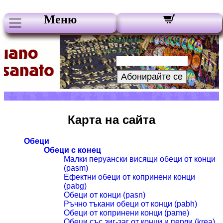
Меню
Нашите бюлетини:
Вашата електронна поща:
Абонирайте се
Карта на сайта
Обеци
Обеци с конец
Малки перуански висящи обеци от конци
(pasm)
Ефектни обеци от копринени конци
(pabg)
Обеци от конци (pasn)
Ръчно тъкани обеци от конци (pabh)
Обеци от копринени конци (pame)
Обеци със зиг-заг от конци и перли (krea)