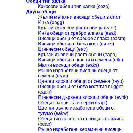
Обеци тип халка
Кокосови обеци тип халки (coza)
Други обеци
Жълти метални висящи обеци в стил
Инка (eagg)
Кръгли кокосови раста обеци (eadr)
Инка обеци от сребро алпака (eaal)
Висящи обеци от сребро алпака (easm)
Висящи обеци от бяла кост (eams)
Етнически обеци (eatr)
Кръгли дървени раста обеци (eapa)
Висящи обеци от конци и семена (etkl)
Малки висящи обеци (eaks)
Ръчно изработени висящи обеци от
семена (reae)
Цветни висящи обеци от семена (reyu)
Висящи обеци от бяла кост тип nugget
(eaqh)
Етнически дървени висящи обеци (evhk)
Обеци с мъниста и перли (eapi)
Цветни ръчно изработени обеци от
тутумо (eakw)
Обеци тип ловец на сънища с паяжина
(peap)
Ръчно изработени керамични висящи