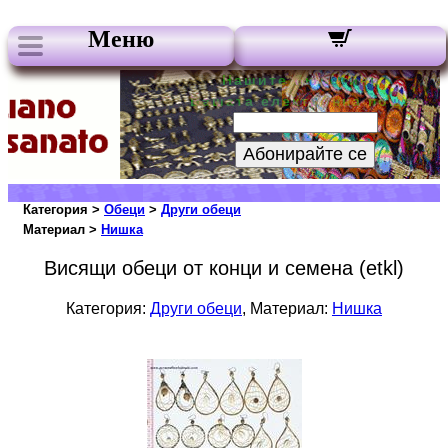
Меню
Нашите бюлетини:
Вашата електронна поща:
Абонирайте се
Категория >
Обеци
>
Други обеци
Материал >
Нишка
Висящи обеци от конци и семена (etkl)
Категория:
Други обеци
, Материал:
Нишка