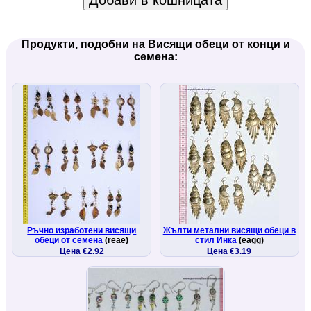
Добави в кошницата
Продукти, подобни на Висящи обеци от конци и
семена:
Ръчно изработени висящи
Жълти метални висящи обеци в
обеци от семена
(reae)
стил Инка
(eagg)
Цена €2.92
Цена €3.19