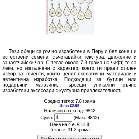
Тези обеци са ръчно изработени в Перу с бял конец и
естествени семена, съчетавайки текстура, движение и
занаятчийски чар. С тегло около 7.8 грама на чифт, те са
леки, но изпълнени с характер, което ги прави стилен
избор за клиенти, които ценят екологични материали и
автентична изработка. Подходящи за бутици или
подаръчни магазини, търсещи уникални ръчно
изработени аксесоари с културна привлекателност.
Средно тегло: 7.8 грама
Цена €2.95
Налични на склад: 9842
Сума:
(Макс 9842)
Цена на 4 е:
€ 11.8
Тегло е:
31.2 грама