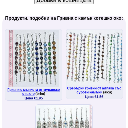
Добави в кошницата
Продукти, подобни на Гривна с камък котешко око:
Сребърни гривни от алпака със
Гривни с мъниста от муранско
сурови камъни
(alca)
стъкло
(brlm)
Цена €1.56
Цена €1.95