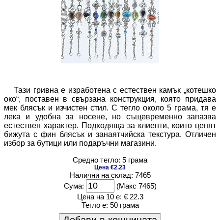
Тази гривна е изработена с естествен камък „котешко
око“, поставен в свързана конструкция, която придава
мек блясък и изчистен стил. С тегло около 5 грама, тя е
лека и удобна за носене, но същевременно запазва
естествен характер. Подходяща за клиенти, които ценят
бижута с фин блясък и занаятчийска текстура. Отличен
избор за бутици или подаръчни магазини.
Средно тегло: 5 грама
Цена €2.23
Налични на склад: 7465
Сума:
(Макс 7465)
Цена на 10 е:
€ 22.3
Тегло е:
50 грама