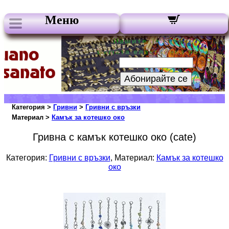
Меню
Нашите бюлетини:
Вашата електронна поща:
Абонирайте се
Категория >
Гривни
>
Гривни с връзки
Материал >
Камък за котешко око
Гривна с камък котешко око (cate)
Категория:
Гривни с връзки
, Материал:
Камък за котешко
око