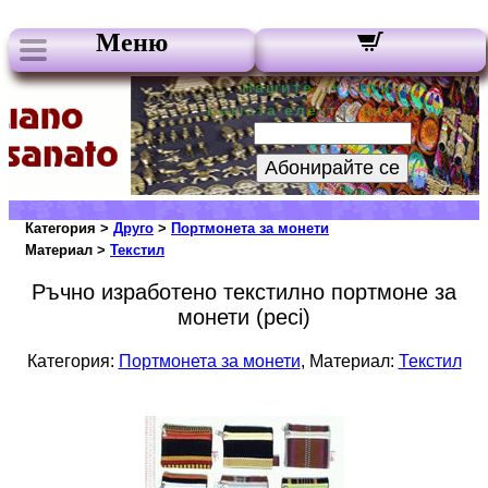
Меню
Нашите бюлетини:
Вашата електронна поща:
Абонирайте се
Категория >
Друго
>
Портмонета за монети
Материал >
Текстил
Ръчно изработено текстилно портмоне за
монети (peci)
Категория:
Портмонета за монети
, Материал:
Текстил