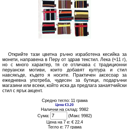
Открийте тази цветна ръчно изработена кесийка за
монети, направена в Перу от здрав текстил. Лека (≈11 г),
но с много характер, тя се отличава с традиционни
перуански мотиви, които добавят култура и стил
навсякъде, където я носите. Практичен аксесоар за
ежедневна употреба, чудесен за бутици, подаръчни
магазини или всеки, който иска да предлага занаятчийски
стил с ярък акцент.
Средно тегло: 11 грама
Цена €3.20
Налични на склад: 9982
Сума:
(Макс 9982)
Цена на 7 е:
€ 22.4
Тегло е:
77 грама