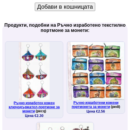
Добави в кошницата
Продукти, подобни на Ръчно изработено текстилно
портмоне за монети:
Ръчно изработени кожени
Ръчно изработен кожен
портмонета за монети
(pedi)
ключодържател-портмоне за
монети
(pecq)
Цена €2.56
Цена €2.30