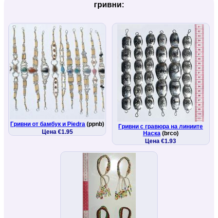
гривни:
Гривни от бамбук и Piedra
(ppnb)
Гривни с гравюра на линиите
Цена €1.95
Наска
(brco)
Цена €1.93