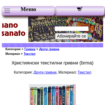
Меню
Нашите бюлетини:
Вашата електронна поща:
Абонирайте се
Категория >
Гривни
>
Други гривни
Материал >
Текстил
Християнски текстилни гривни (brma)
Категория:
Други гривни
, Материал:
Текстил