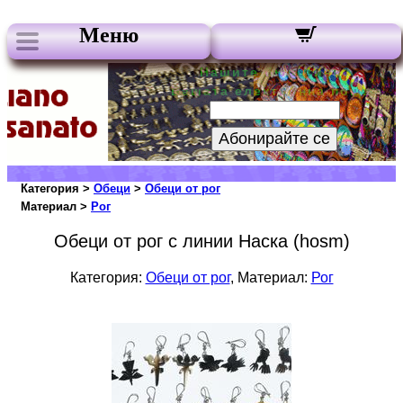
Меню
Нашите бюлетини:
Вашата електронна поща:
Абонирайте се
Категория >
Обеци
>
Обеци от рог
Материал >
Рог
Обеци от рог с линии Наска (hosm)
Категория:
Обеци от рог
, Материал:
Рог