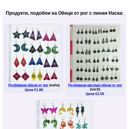
Продукти, подобни на Обеци от рог с линии Наска:
Резбовани обеци от рог
(eaho)
Резбовани висящи обеци от рог
(sacb)
Цена €1.86
Цена €2.50