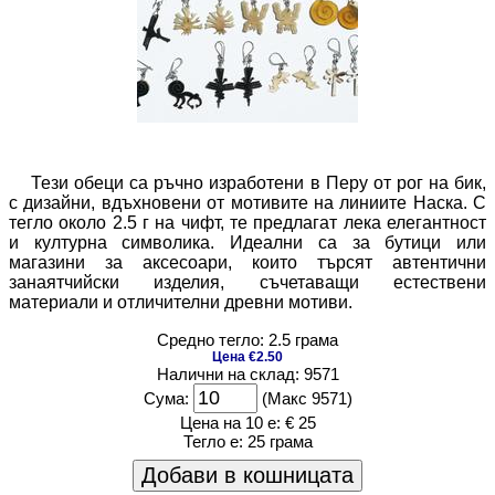
Тези обеци са ръчно изработени в Перу от рог на бик,
с дизайни, вдъхновени от мотивите на линиите Наска. С
тегло около 2.5 г на чифт, те предлагат лека елегантност
и културна символика. Идеални са за бутици или
магазини за аксесоари, които търсят автентични
занаятчийски изделия, съчетаващи естествени
материали и отличителни древни мотиви.
Средно тегло: 2.5 грама
Цена €2.50
Налични на склад: 9571
Сума:
(Макс 9571)
Цена на 10 е:
€ 25
Тегло е:
25 грама
Добави в кошницата