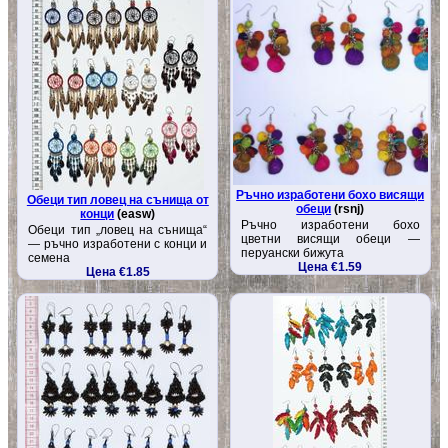
Ръчно изработени бохо висящи
Обеци тип ловец на сънища от
обеци
(rsnj)
конци
(easw)
Ръчно изработени бохо
Обеци тип „ловец на сънища“
цветни висящи обеци —
— ръчно изработени с конци и
перуански бижута
семена
Цена €1.59
Цена €1.85