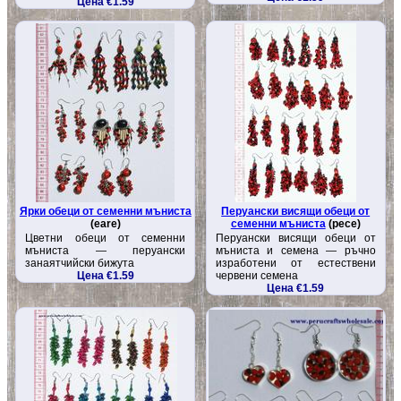
Цена €1.59
Ярки обеци от семенни мъниста
Перуански висящи обеци от
(eare)
семенни мъниста
(pece)
Цветни обеци от семенни
Перуански висящи обеци от
мъниста — перуански
мъниста и семена — ръчно
занаятчийски бижута
изработени от естествени
Цена €1.59
червени семена
Цена €1.59