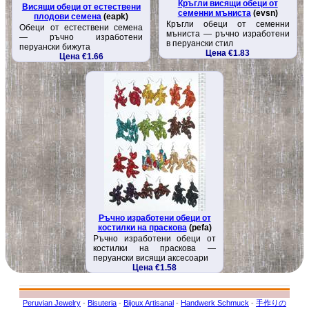
Кръгли висящи обеци от
Висящи обеци от естествени
семенни мъниста
(evsn)
плодови семена
(eapk)
Кръгли обеци от семенни
Обеци от естествени семена
мъниста — ръчно изработени
— ръчно изработени
в перуански стил
перуански бижута
Цена €1.83
Цена €1.66
Ръчно изработени обеци от
костилки на праскова
(pefa)
Ръчно изработени обеци от
костилки на праскова —
перуански висящи аксесоари
Цена €1.58
Peruvian Jewelry
-
Bisuteria
-
Bijoux Artisanal
-
Handwerk Schmuck
-
手作りの