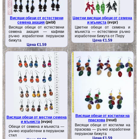
Висящи обеци от естествени
Цветни висящи обеци от семена
семена акация
(pebl)
и мъниста
(evpr)
Висящи обеци от естествени
Цветни обеци от семена и
семена акация — кафяви
мъниста — естествени ръчно
ръчно изработени перуански
изработени бижута от Перу
бижута
Цена €1.59
Цена €1.59
Висящи обеци от костилки на
Висящи обеци от местни семена
праскова
(reud)
и мъниста
(evpo)
Висящи обеци от костилки на
Обеци от семена и мъниста —
праскова — ръчно изработени
ръчно изработени в перуански
перуански бижута
стил
Цена €1.59