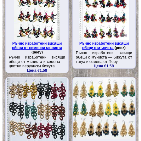
Ръчно изработени висящи
Ръчно изработени висящи
обеци от семенни мъниста
обеци с мъниста
(peez)
(peey)
Ръчно изработени висящи
Ръчно изработени висящи
обеци с мъниста — бижута от
обеци от мъниста и семена —
тагуа и семена от Перу
цветни перуански бижута
Цена €1.58
Цена €1.58