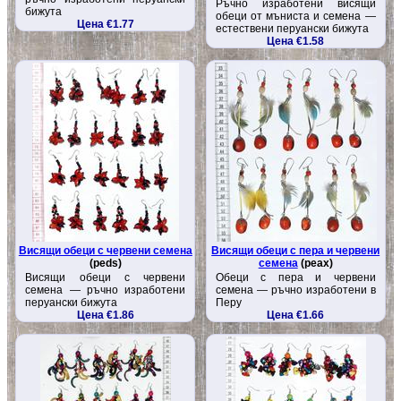
Ръчно изработени висящи
бижута
обеци от мъниста и семена —
Цена €1.77
естествени перуански бижута
Цена €1.58
Висящи обеци с червени семена
Висящи обеци с пера и червени
(peds)
семена
(peax)
Висящи обеци с червени
Обеци с пера и червени
семена — ръчно изработени
семена — ръчно изработени в
перуански бижута
Перу
Цена €1.86
Цена €1.66