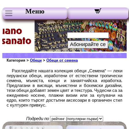
Меню
Нашите бюлетини:
Вашата електронна поща:
Абонирайте се
Категория >
Обеци
>
Обеци от семена
Разгледайте нашата колекция обеци „Семена“ — леки
перуански обеци, изработени от естествени тропически
семена, мъниста, конци и занаятчийска изработка.
Предлагани в висящи, мънистени и бохемски дизайни,
тези обеци добавят земен цвят и текстура. Чудесни са за
ежедневно носене, плажни визии или за купувачи на
едро, които търсят достъпни аксесоари в органичен стил
с културен привкус.
Подреди по