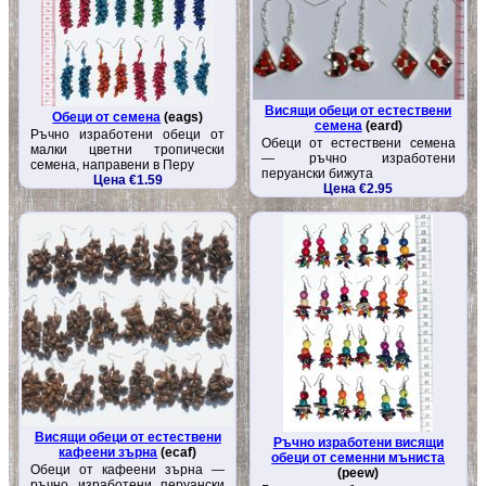
Висящи обеци от естествени
Обеци от семена
(eags)
семена
(eard)
Ръчно изработени обеци от
Обеци от естествени семена
малки цветни тропически
— ръчно изработени
семена, направени в Перу
перуански бижута
Цена €1.59
Цена €2.95
Висящи обеци от естествени
Ръчно изработени висящи
кафеени зърна
(ecaf)
обеци от семенни мъниста
Обеци от кафеени зърна —
(peew)
ръчно изработени перуански