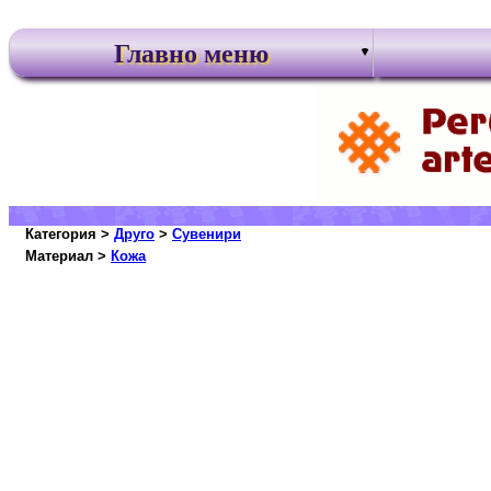
Главно меню
Категория >
Друго
>
Сувенири
Материал >
Кожа