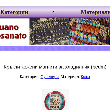
Категории
Материал
Кръгли кожени магнити за хладилник (pedm)
Категория:
Сувенири
, Материал:
Кожа