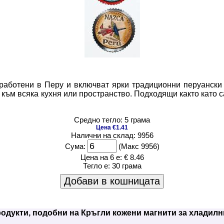
зработени в Перу и включват ярки традиционни перуански
т към всяка кухня или пространство. Подходящи както като 
Средно тегло: 5 грама
Цена €1.41
Налични на склад: 9956
Сума:
(Макс 9956)
Цена на 6 е:
€ 8.46
Тегло е:
30 грама
Добави в кошницата
одукти, подобни на Кръгли кожени магнити за хладилн