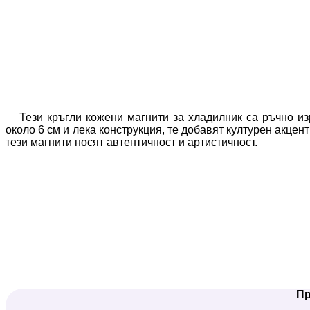
Тези кръгли кожени магнити за хладилник са ръчно и
около 6 см и лека конструкция, те добавят културен акцен
тези магнити носят автентичност и артистичност.
Пр