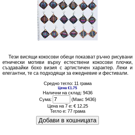
Тези висящи кокосови обеци показват ръчно рисувани
етнически мотиви върху естествени кокосови плочки,
създавайки бохо визия с артистичен характер. Леки и
елегантни, те са подходящи за ежедневие и фестивали.
Средно тегло: 11 грама
Цена €1.75
Налични на склад: 9436
Сума:
(Макс 9436)
Цена на 7 е:
€ 12.25
Тегло е:
77 грама
Добави в кошницата