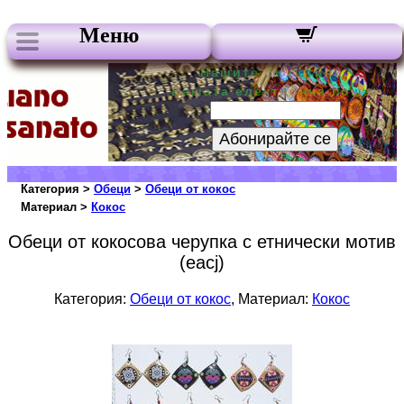
Меню
Нашите бюлетини:
Вашата електронна поща:
Абонирайте се
Категория >
Обеци
>
Обеци от кокос
Материал >
Кокос
Обеци от кокосова черупка с етнически мотив
(eacj)
Категория:
Обеци от кокос
, Материал:
Кокос