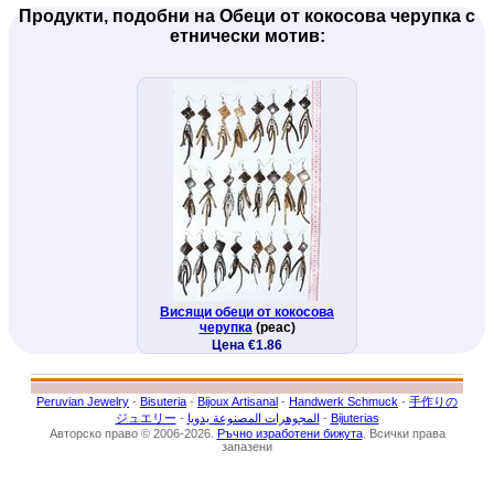
Продукти, подобни на Обеци от кокосова черупка с
етнически мотив:
Висящи обеци от кокосова
черупка
(peac)
Цена €1.86
Peruvian Jewelry
-
Bisuteria
-
Bijoux Artisanal
-
Handwerk Schmuck
-
手作りの
ジュエリー
-
المجوهرات المصنوعة يدويا
-
Bijuterias
Авторско право © 2006-2026.
Ръчно изработени бижута
. Всички права
запазени