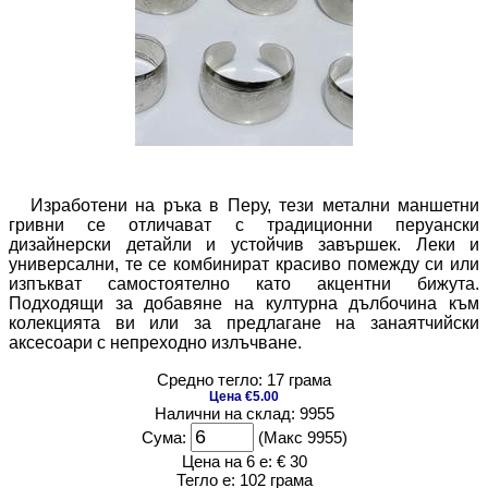
Изработени на ръка в Перу, тези метални маншетни
гривни се отличават с традиционни перуански
дизайнерски детайли и устойчив завършек. Леки и
универсални, те се комбинират красиво помежду си или
изпъкват самостоятелно като акцентни бижута.
Подходящи за добавяне на културна дълбочина към
колекцията ви или за предлагане на занаятчийски
аксесоари с непреходно излъчване.
Средно тегло: 17 грама
Цена €5.00
Налични на склад: 9955
Сума:
(Макс 9955)
Цена на 6 е:
€ 30
Тегло е:
102 грама