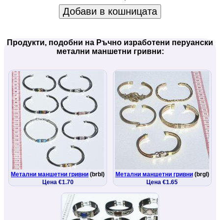
Добави в кошницата
Продукти, подобни на Ръчно изработени перуански
метални маншетни гривни:
Метални маншетни гривни
(brbl)
Метални маншетни гривни
(brgl)
Цена €1.70
Цена €1.65