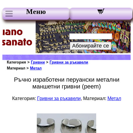
Меню
Нашите бюлетини:
Вашата електронна поща:
Абонирайте се
Категория >
Гривни
>
Гривни за ръкавели
Материал >
Метал
Ръчно изработени перуански метални
маншетни гривни (peem)
Категория:
Гривни за ръкавели
, Материал:
Метал