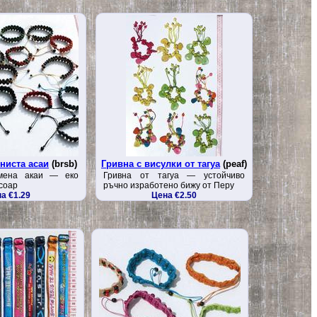
ниста асаи
(brsb)
Гривна с висулки от тагуа
(peaf)
мена акаи — еко
Гривна от тагуа — устойчиво
соар
ръчно изработено бижу от Перу
а €1.29
Цена €2.50