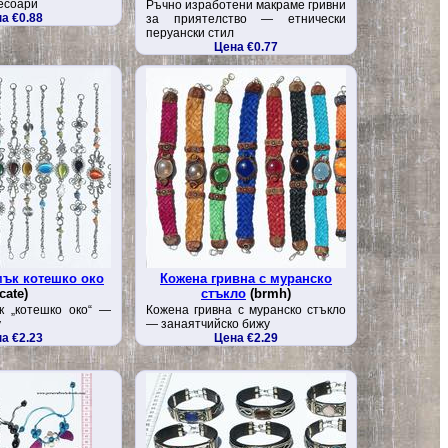
есоари
Ръчно изработени макраме гривни
а €0.88
за приятелство — етнически
перуански стил
Цена €0.77
мък котешко око
Кожена гривна с муранско
cate)
стъкло
(brmh)
к „котешко око“ —
Кожена гривна с муранско стъкло
у
— занаятчийско бижу
а €2.23
Цена €2.29