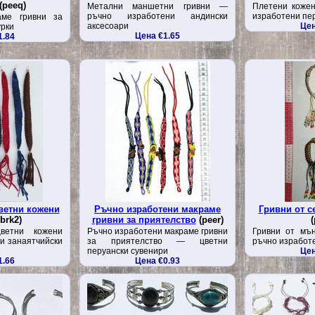
(peeq)
Метални маншетни гривни —
Плетени коже
ръчно изработени андински
изработени пе
аме гривни за
аксесоари
Цен
урки
Цена €1.65
1.84
ветни кожени
Ръчно изработени макраме
Гривни от 
brk2)
гривни за приятелство
(peer)
(
ветни кожени
Ръчно изработени макраме гривни
Гривни от мъ
и занаятчийски
за приятелство — цветни
ръчно изработе
перуански сувенири
Цен
1.66
Цена €0.93