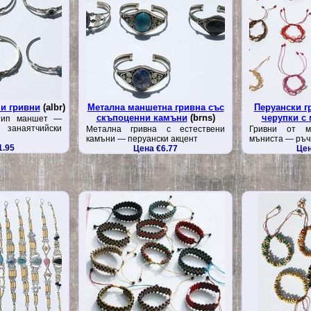
и гривни
(albr)
Метална маншетна гривна със
Перуански г
скъпоценни камъни
(brns)
черупки с
 тип маншет —
наятчийски
Метална гривна с естествени
Гривни от м
камъни — перуански акцент
мъниста — ръч
1.95
Цена €6.77
Цен