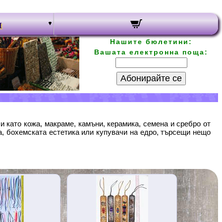
и
Нашите бюлетини:
Вашата електронна поща:
Абонирайте се
и като кожа, макраме, камъни, керамика, семена и сребро от
а, бохемската естетика или купувачи на едро, търсещи нещо