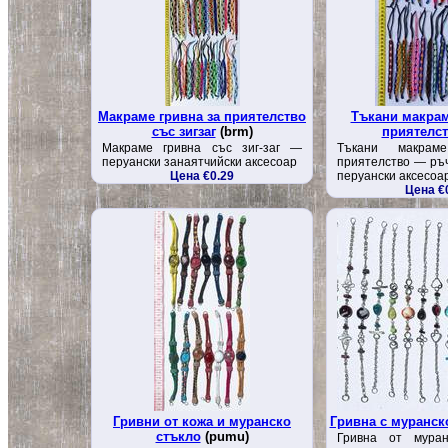
Макраме гривна за приятелство
Тъкани макрам
със зигзаг
(brm)
приятелс
Макраме гривна със зиг-заг —
Тъкани макрам
перуански занаятчийски аксесоар
приятелство — ръ
Цена €0.29
перуански аксесоа
Цена €
Гривни от кожа и муранско
Гривна с муранск
стъкло
(pumu)
Гривна от мура