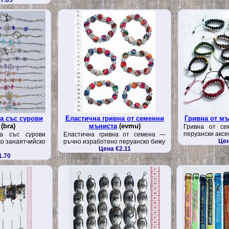
7.05
а със сурови
Еластична гривна от семенни
Гривна от мъ
(bra)
мъниста
(evmu)
Гривна от се
перуански аксе
ка със сурови
Еластична гривна от семена —
Цен
о занаятчийско
ръчно изработено перуанско бижу
Цена €2.11
1.70