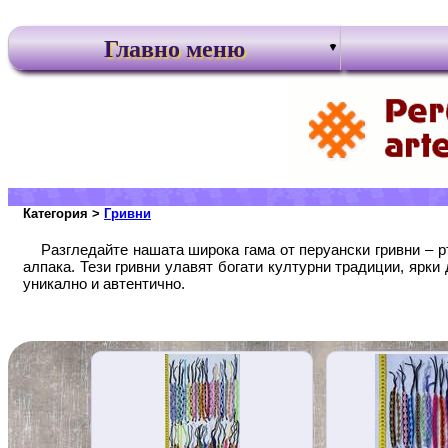
Главно меню
Категория >
Гривни
Разгледайте нашата широка гама от перуански гривни – р
алпака. Тези гривни улавят богати културни традиции, ярк
уникално и автентично.