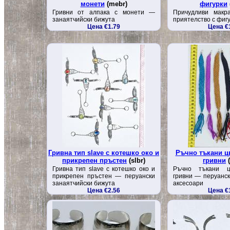
монети
(mebr)
фигурки
Гривни от алпака с монети —
Причудливи макр
занаятчийски бижута
приятелство с фиг
Цена €1.79
Цена €
Гривна тип slave с котешко око и
Ръчно тъкани ц
прикрепен пръстен
(slbr)
гривни
(
Гривна тип slave с котешко око и
Ръчно тъкани ц
прикрепен пръстен — перуански
гривни — перуанск
занаятчийски бижута
аксесоари
Цена €2.56
Цена €