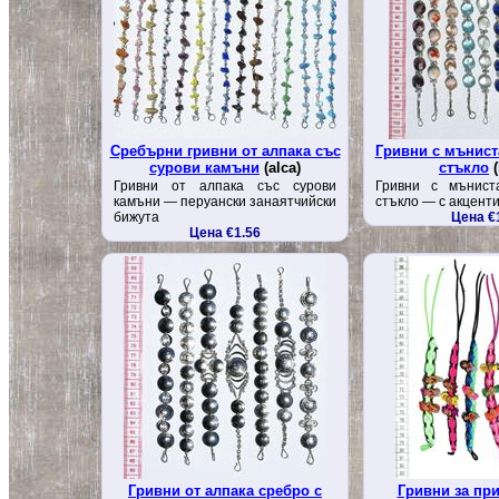
Сребърни гривни от алпака със
Гривни с мънист
сурови камъни
(alca)
стъкло
(
Гривни от алпака със сурови
Гривни с мънист
камъни — перуански занаятчийски
стъкло — с акценти
бижута
Цена €
Цена €1.56
Гривни от алпака сребро с
Гривни за при