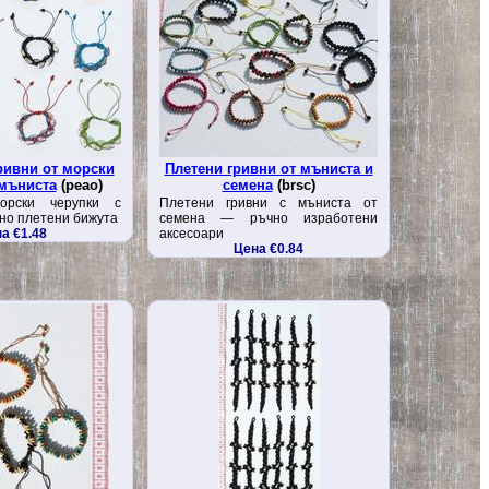
ривни от морски
Плетени гривни от мъниста и
 мъниста
(peao)
семена
(brsc)
орски черупки с
Плетени гривни с мъниста от
но плетени бижута
семена — ръчно изработени
а €1.48
аксесоари
Цена €0.84