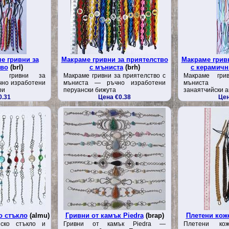
е гривни за
Макраме гривни за приятелство
Макраме грив
тво
(brl)
с мъниста
(brh)
с керамичн
е гривни за
Макраме гривни за приятелство с
Макраме гри
чно изработени
мъниста — ръчно изработени
мъниста 
ри
перуански бижута
занаятчийски 
0.31
Цена €0.38
Цен
о стъкло
(almu)
Гривни от камък Piedra
(brap)
Плетени кож
нско стъкло и
Гривни от камък Piedra —
Плетени ко