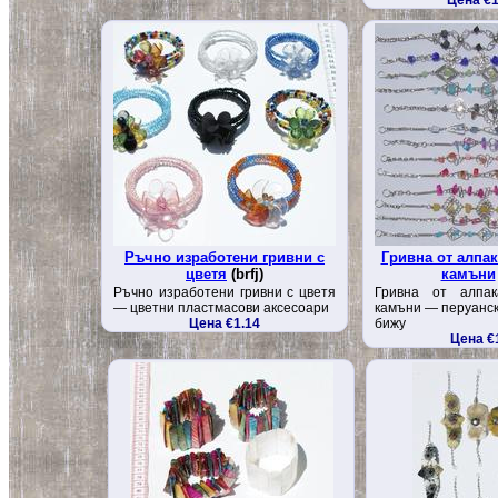
Цена €1
Ръчно изработени гривни с
Гривна от алпак
цветя
(brfj)
камъни
Ръчно изработени гривни с цветя
Гривна от алпа
— цветни пластмасови аксесоари
камъни — перуанск
Цена €1.14
бижу
Цена €