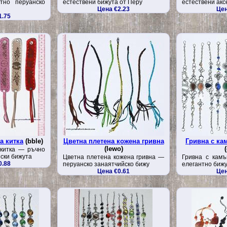
тно перуанско
естествени бижута от Перу
естествени акс
Цена €2.23
Цен
1.75
а китка
(bble)
Цветна плетена кожена гривна
Гривна с ка
(lewo)
(
 китка — ръчно
ски бижута
Цветна плетена кожена гривна —
Гривна с камъ
0.88
перуанско занаятчийско бижу
елегантно биж
Цена €0.61
Цен