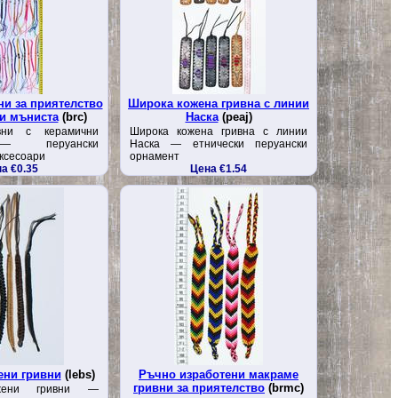
ни за приятелство
Широка кожена гривна с линии
и мъниста
(brc)
Наска
(peaj)
вни с керамични
Широка кожена гривна с линии
— перуански
Наска — етнически перуански
аксесоари
орнамент
а €0.35
Цена €1.54
ени гривни
(lebs)
Ръчно изработени макраме
гривни за приятелство
(brmc)
жени гривни —