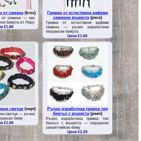
и от семена
(brss)
Гривни от естествени кафяви
семенни мъниста
(pecs)
и от семена — еко
ени бижута от Перу
Гривни от естествени кафяви
а €1.66
семена — ръчно изработени
перуански бижута
Цена €1.66
вени светци
(nept)
Ръчно изработена гривна тип
бенгъл с мъниста
(peen)
ени светци — ръчно
руанско бижу
Ръчно изработена гривна тип
а €1.66
бенгъл с мъниста — перуанско
занаятчийско бижу
Цена €2.29