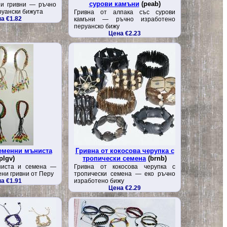
сурови камъни
(peab)
ни гривни — ръчно
руански бижута
Гривна от алпака със сурови
а €1.82
камъни — ръчно изработено
перуанско бижу
Цена €2.23
семенни мъниста
Гривна от кокосова черупка с
plgv)
тропически семена
(brnb)
ниста и семена —
Гривна от кокосова черупка с
ни гривни от Перу
тропически семена — еко ръчно
а €1.91
изработено бижу
Цена €2.29