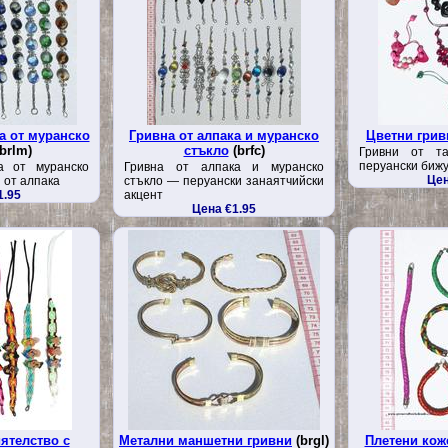
а от муранско
Гривна от алпака и муранско
Цветни гривн
brlm)
стъкло
(brfc)
Гривни от та
перуански биж
а от муранско
Гривна от алпака и муранско
Цен
 от алпака
стъкло — перуански занаятчийски
1.95
акцент
Цена €1.95
ятелство с
Метални маншетни гривни
(brgl)
Плетени кож