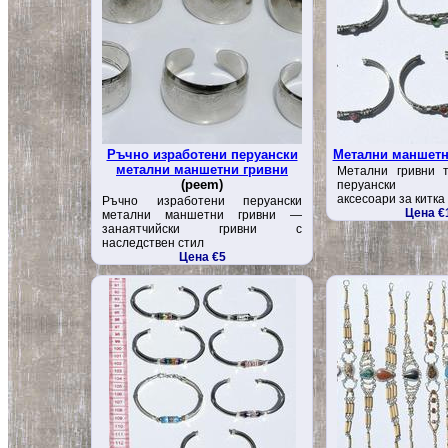
Ръчно изработени перуански
Метални маншетн
метални маншетни гривни
Метални гривни
(peem)
перуански за
аксесоари за китка
Ръчно изработени перуански
Цена €
метални маншетни гривни —
занаятчийски гривни с
наследствен стил
Цена €5