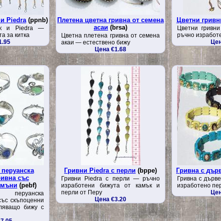
и Piedra
(ppnb)
Плетена цветна гривна от семена
Цветни гривн
асаи
(brsa)
ук и Piedra —
Цветни гривн
а за китка
ръчно изработ
Цветна плетена гривна от семена
1.95
Цен
акаи — естествено бижу
Цена €1.68
 перуанска
Гривни Piedra с перли
(bppe)
Гривна с дър
ивна със
Гривни Piedra с перли — ръчно
Гривна с дърв
амъни
(pebf)
изработени бижута от камък и
изработено пе
перли от Перу
Цен
 перуанска
Цена €3.20
със скъпоценни
ляващо бижу с