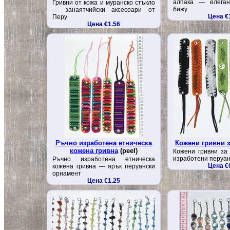
алпака — елеган
Гривни от кожа и муранско стъкло
бижу
— занаятчийски аксесоари от
Цена €
Перу
Цена €1.56
Ръчно изработена етническа
Кожени гривни з
кожена гривна
(peel)
Кожени гривни за
изработени перуан
Ръчно изработена етническа
Цена €
кожена гривна — ярък перуански
орнамент
Цена €1.25