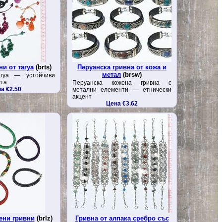
и от тагуа
(brts)
Перуанска гривна от кожа и
метал
(brsw)
гуа — устойчиви
ута
Перуанска кожена гривна с
а €2.50
метални елементи — етнически
акцент
Цена €3.62
ени гривни
(brlz)
Гривна от алпака сребро със