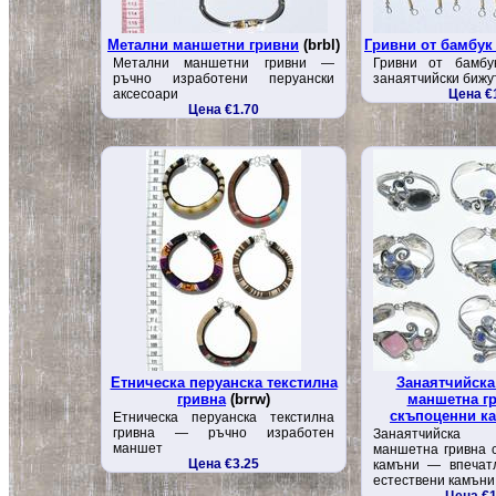
Метални маншетни гривни
(brbl)
Гривни от бамбук 
Метални маншетни гривни —
Гривни от бамб
ръчно изработени перуански
занаятчийски бижут
аксесоари
Цена €
Цена €1.70
Етническа перуанска текстилна
Занаятчийска
гривна
(brrw)
маншетна гр
скъпоценни к
Етническа перуанска текстилна
гривна — ръчно изработен
Занаятчийска
маншет
маншетна гривна 
Цена €3.25
камъни — впечат
естествени камъни