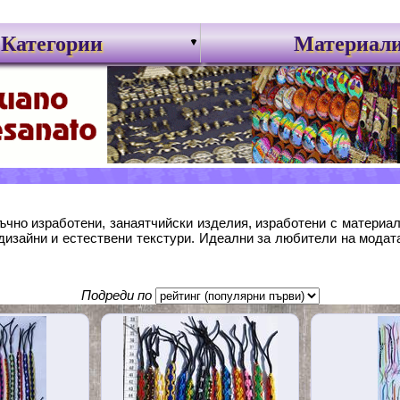
Категории
Материал
ъчно изработени, занаятчийски изделия, изработени с материал
и дизайни и естествени текстури. Идеални за любители на модат
Подреди по