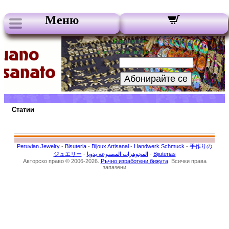
Меню
Нашите бюлетини:
Вашата електронна поща:
Абонирайте се
Статии
Peruvian Jewelry
-
Bisuteria
-
Bijoux Artisanal
-
Handwerk Schmuck
-
手作りの
ジュエリー
-
المجوهرات المصنوعة يدويا
-
Bijuterias
Авторско право © 2006-2026.
Ръчно изработени бижута
. Всички права
запазени