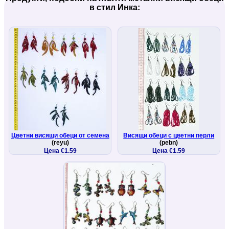
в стил Инка:
Цветни висящи обеци от семена
Висящи обеци с цветни перли
(reyu)
(pebn)
Цена €1.59
Цена €1.59