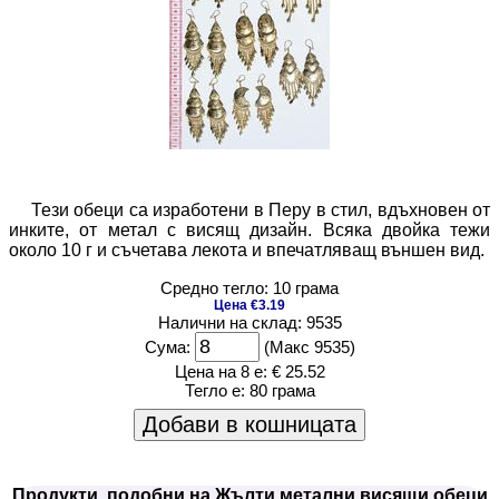
Тези обеци са изработени в Перу в стил, вдъхновен от
инките, от метал с висящ дизайн. Всяка двойка тежи
около 10 г и съчетава лекота и впечатляващ външен вид.
Средно тегло: 10 грама
Цена €3.19
Налични на склад: 9535
Сума:
(Макс 9535)
Цена на 8 е:
€ 25.52
Тегло е:
80 грама
Добави в кошницата
Продукти, подобни на Жълти метални висящи обеци