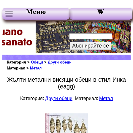
Меню
Нашите бюлетини:
Вашата електронна поща:
Абонирайте се
Категория >
Обеци
>
Други обеци
Материал >
Метал
Жълти метални висящи обеци в стил Инка
(eagg)
Категория:
Други обеци
, Материал:
Метал