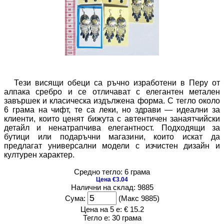
Тези висящи обеци са ръчно изработени в Перу от
алпака сребро и се отличават с елегантен метален
завършек и класическа издължена форма. С тегло около
6 грама на чифт, те са леки, но здрави — идеални за
клиенти, които ценят бижута с автентичен занаятчийски
детайл и ненатрапчива елегантност. Подходящи за
бутици или подаръчни магазини, които искат да
предлагат универсални модели с изчистен дизайн и
културен характер.
Средно тегло: 6 грама
Цена €3.04
Налични на склад: 9885
Сума:
(Макс 9885)
Цена на 5 е:
€ 15.2
Тегло е:
30 грама