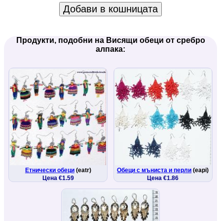
Добави в кошницата
Продукти, подобни на Висящи обеци от сребро
алпака:
Етнически обеци
(eatr)
Обеци с мъниста и перли
(eapi)
Цена €1.59
Цена €1.86