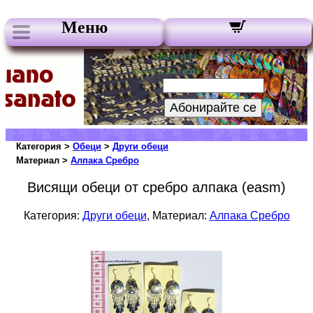
Меню
Нашите бюлетини:
Вашата електронна поща:
Абонирайте се
Категория >
Обеци
>
Други обеци
Материал >
Алпака Сребро
Висящи обеци от сребро алпака (easm)
Категория:
Други обеци
, Материал:
Алпака Сребро