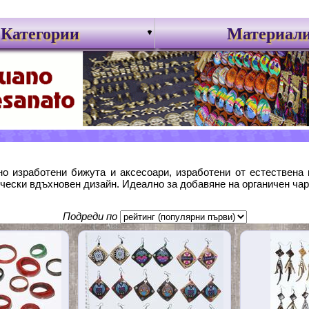
Категории
Материал
 изработени бижута и аксесоари, изработени от естествена к
опически вдъхновен дизайн. Идеално за добавяне на органичен ч
Подреди по