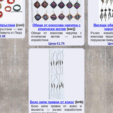
 пръстени
(cori)
Обеци от кокосова черупка с
Висящи обе
етнически мотив
(eacj)
черу
пръстени — еко
бижута от Перу
Обеци от кокосова черупка с
Ръчно израб
0.38
етнически мотив — ръчно
кокосова чер
изработени
перуански биж
Цена €1.75
Цен
Бохо хипи гривни от кокос
(brtk)
Бохо хипи гривни от кокос и
мъниста — ръчно изработени