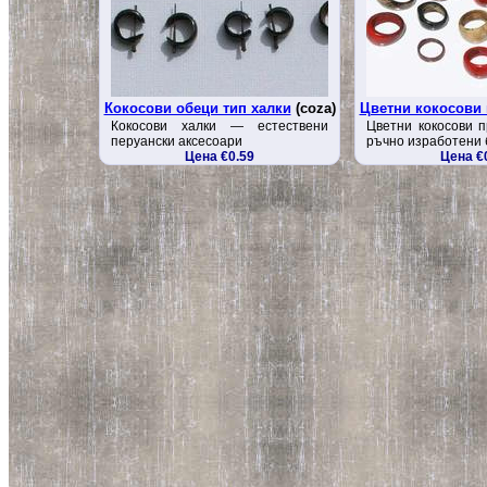
Кокосови обеци тип халки
(coza)
Цветни кокосови
Кокосови халки — естествени
Цветни кокосови 
перуански аксесоари
ръчно изработени 
Цена €0.59
Цена €