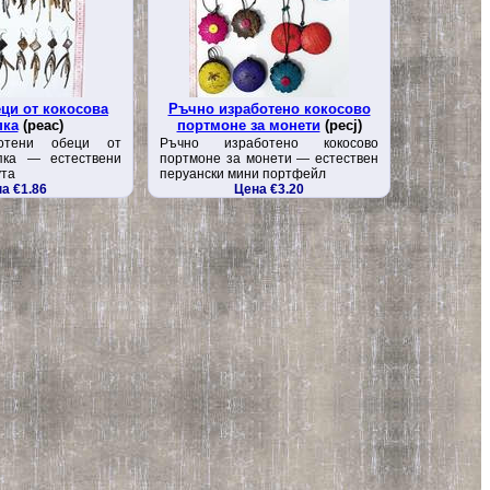
ци от кокосова
Ръчно изработено кокосово
пка
(peac)
портмоне за монети
(pecj)
отени обеци от
Ръчно изработено кокосово
упка — естествени
портмоне за монети — естествен
ута
перуански мини портфейл
а €1.86
Цена €3.20