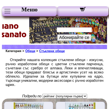
Меню
Нашите бюлетини:
Вашата електронна поща:
Абонирайте се
Категория >
Обеци
>
Стъклени обеци
Открийте нашата колекция стъклени обеци - изкусни,
ръчно изработени обеци с цветни стъклени парченца,
съчетани със сребро от алпака. Леки и впечатляващи,
тези обеци придават блясък и артистичен усет на всяко
облекло. Идеални за бутици или купувачи на едро,
търсещи уникални, модерни аксесоари с ръчно изработен
щрих.
Подреди по