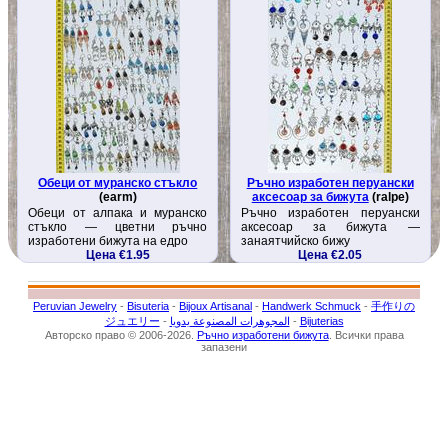
Обеци от муранско стъкло
Ръчно изработен перуански
(earm)
аксесоар за бижута
(ralpe)
Обеци от алпака и муранско
Ръчно изработен перуански
стъкло — цветни ръчно
аксесоар за бижута —
изработени бижута на едро
занаятчийско бижу
Цена €1.95
Цена €2.05
Peruvian Jewelry
-
Bisuteria
-
Bijoux Artisanal
-
Handwerk Schmuck
-
手作りの
ジュエリー
-
المجوهرات المصنوعة يدويا
-
Bijuterias
Авторско право © 2006-2026.
Ръчно изработени бижута
. Всички права
запазени