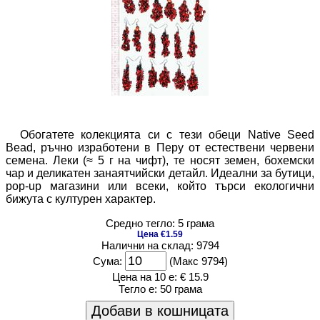
Обогатете колекцията си с тези обеци Native Seed
Bead, ръчно изработени в Перу от естествени червени
семена. Леки (≈ 5 г на чифт), те носят земен, бохемски
чар и деликатен занаятчийски детайл. Идеални за бутици,
pop-up магазини или всеки, който търси екологични
бижута с културен характер.
Средно тегло: 5 грама
Цена €1.59
Налични на склад: 9794
Сума:
(Макс 9794)
Цена на 10 е:
€ 15.9
Тегло е:
50 грама
Добави в кошницата