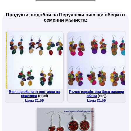
Продукти, подобни на Перуански висящи обеци от
семенни мъниста:
Висящи обеци от костилки на
Ръчно изработени бохо висящи
праскова
(reud)
обеци
(rsnj)
Цена €1.59
Цена €1.59