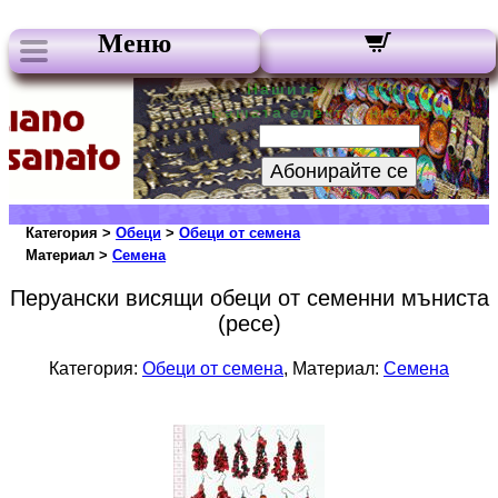
Меню
Нашите бюлетини:
Вашата електронна поща:
Абонирайте се
Категория >
Обеци
>
Обеци от семена
Материал >
Семена
Перуански висящи обеци от семенни мъниста
(pece)
Категория:
Обеци от семена
, Материал:
Семена