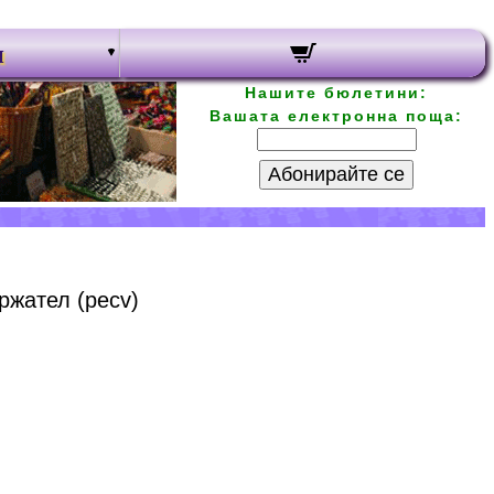
и
Нашите бюлетини:
Вашата електронна поща:
Абонирайте се
ржател (pecv)