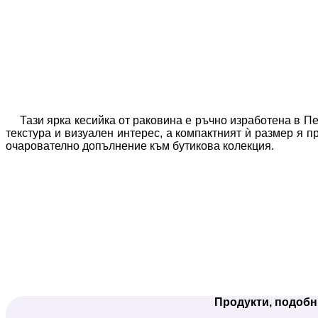
Тази ярка кесийка от раковина е ръчно изработена в П
текстура и визуален интерес, а компактният ѝ размер я 
очарователно допълнение към бутикова колекция.
Продукти, подобн