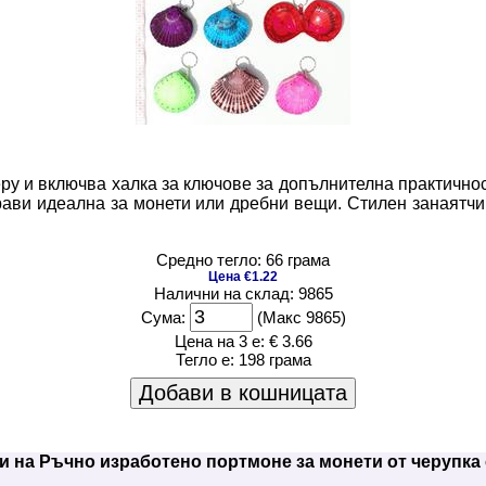
еру и включва халка за ключове за допълнителна практично
прави идеална за монети или дребни вещи. Стилен занаятч
Средно тегло: 66 грама
Цена €1.22
Налични на склад: 9865
Сума:
(Макс 9865)
Цена на 3 е:
€ 3.66
Тегло е:
198 грама
Добави в кошницата
и на Ръчно изработено портмоне за монети от черупка