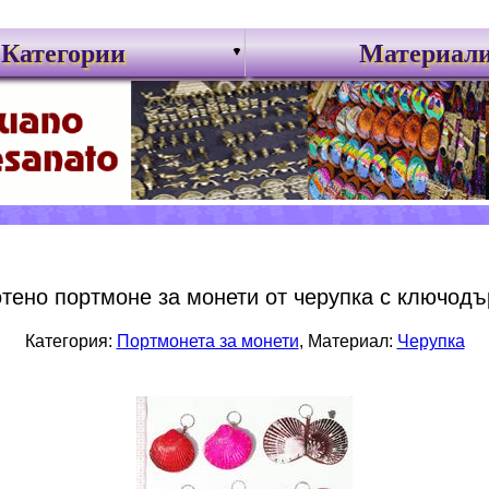
Категории
Материал
тено портмоне за монети от черупка с ключодъ
Категория:
Портмонета за монети
, Материал:
Черупка