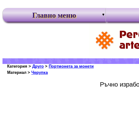
Главно меню
Категория >
Друго
>
Портмонета за монети
Материал >
Черупка
Ръчно израбо