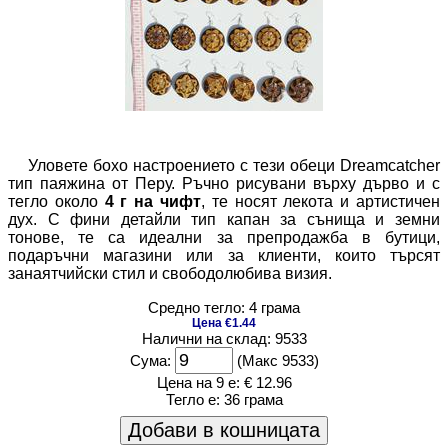
Уловете бохо настроението с тези обеци Dreamcatcher
тип паяжина от Перу. Ръчно рисувани върху дърво и с
тегло около
4 г на чифт
, те носят лекота и артистичен
дух. С фини детайли тип капан за сънища и земни
тонове, те са идеални за препродажба в бутици,
подаръчни магазини или за клиенти, които търсят
занаятчийски стил и свободолюбива визия.
Средно тегло: 4 грама
Цена €1.44
Налични на склад: 9533
Сума:
(Макс 9533)
Цена на 9 е:
€ 12.96
Тегло е:
36 грама
Добави в кошницата