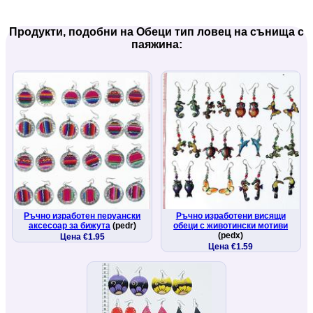
Продукти, подобни на Обеци тип ловец на сънища с
паяжина:
Ръчно изработен перуански
Ръчно изработени висящи
аксесоар за бижута
(pedr)
обеци с животински мотиви
(pedx)
Цена €1.95
Цена €1.59