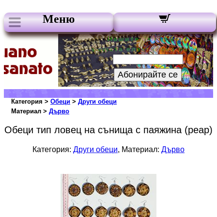
Меню
Нашите бюлетини:
Вашата електронна поща:
Абонирайте се
Категория >
Обеци
>
Други обеци
Материал >
Дърво
Обеци тип ловец на сънища с паяжина (peap)
Категория:
Други обеци
, Материал:
Дърво