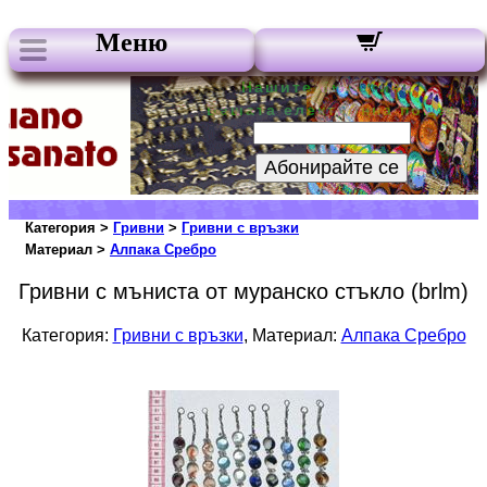
Меню
Нашите бюлетини:
Вашата електронна поща:
Абонирайте се
Категория >
Гривни
>
Гривни с връзки
Материал >
Алпака Сребро
Гривни с мъниста от муранско стъкло (brlm)
Категория:
Гривни с връзки
, Материал:
Алпака Сребро