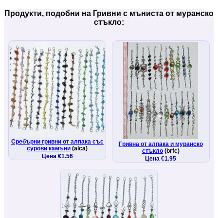
Продукти, подобни на Гривни с мъниста от муранско
стъкло:
Сребърни гривни от алпака със
Гривна от алпака и муранско
сурови камъни
(alca)
стъкло
(brfc)
Цена €1.56
Цена €1.95