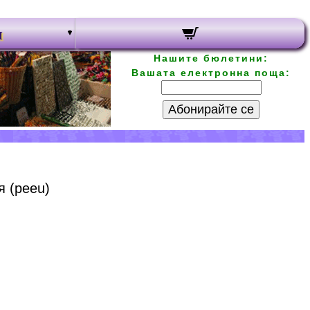
и
Нашите бюлетини:
Вашата електронна поща:
Абонирайте се
я (peeu)