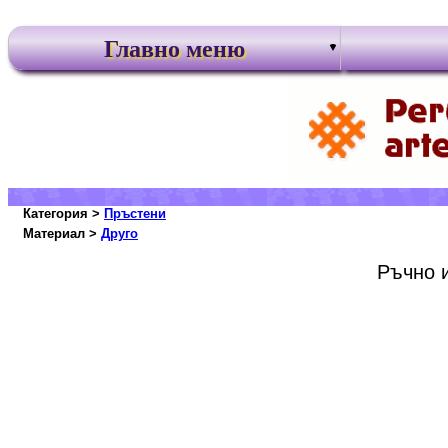
Главно меню
Категория >
Пръстени
Материал >
Друго
Ръчно и