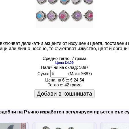
включват деликатни акценти от изсушени цветя, поставени 
ици или лично носене, те съчетават изкуство, цвят и орган
Средно тегло: 7 грама
Цена €4.09
Налични на склад: 9887
Сума:
(Макс 9887)
Цена на 6 е:
€ 24.54
Тегло е:
42 грама
Добави в кошницата
одобни на Ръчно изработен регулируем пръстен със с