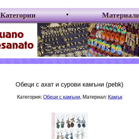
Категории
Материал
Обеци с ахат и сурови камъни (pebk)
Категория:
Обеци с камъни
, Материал:
Камък