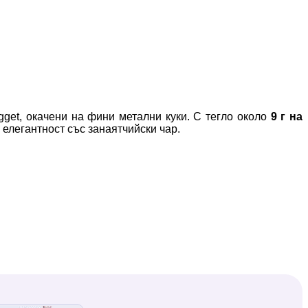
get, окачени на фини метални куки. С тегло около
9 г на
 елегантност със занаятчийски чар.