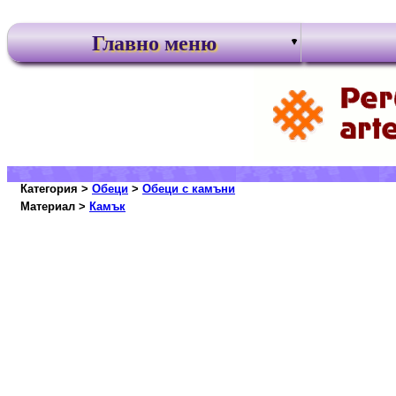
Главно меню
Категория >
Обеци
>
Обеци с камъни
Материал >
Камък