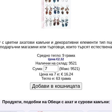
 с цветни ахатови камъни и декоративни елементи тип nug
, подаръчни магазини или търговци, които търсят естествена
Средно тегло: 9 грама
Цена €2.32
Налични на склад: 9521
Сума:
(Макс 9521)
Цена на 7 е:
€ 16.24
Тегло е:
63 грама
Добави в кошницата
Продукти, подобни на Обеци с ахат и сурови камъни: