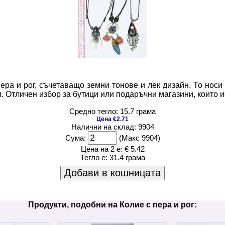
ера и рог, съчетаващо земни тонове и лек дизайн. То носи
. Отличен избор за бутици или подаръчни магазини, които и
Средно тегло: 15.7 грама
Цена €2.71
Налични на склад: 9904
Сума:
(Макс 9904)
Цена на 2 е:
€ 5.42
Тегло е:
31.4 грама
Добави в кошницата
Продукти, подобни на Колие с пера и рог: