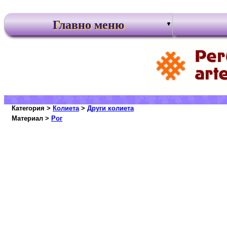
Главно меню
Категория >
Колиета
>
Други колиета
Материал >
Рог