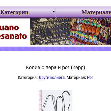
Категории
Материал
Колие с пера и рог (nepp)
Категория:
Други колиета
, Материал:
Рог