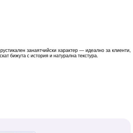
 рустикален занаятчийски характер — идеално за клиенти,
скат бижута с история и натурална текстура.