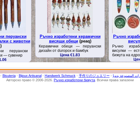
ни перуански
Ръчно изработени керамични
Ръчно израб
алки с животни
висящи обеци
(peaq)
висул
)
Керамични обеци — перуански
Ръчно израб
дизайн от duropox и бамбук
висулки — ест
ни перуански
Цена €1.83
бижута на едро
ни — сувенир
Цен
1.06
-
Bisuteria
-
Bijoux Artisanal
-
Handwerk Schmuck
-
手作りのジュエリー
-
ات المصنوعة يدويا
Авторско право © 2006-2026.
Ръчно изработени бижута
. Всички права запазени