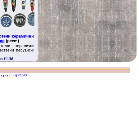
отени керамични
ки
(pecm)
отени керамични
ествени перуански
а €1.38
المجوهر
-
Bijuterias