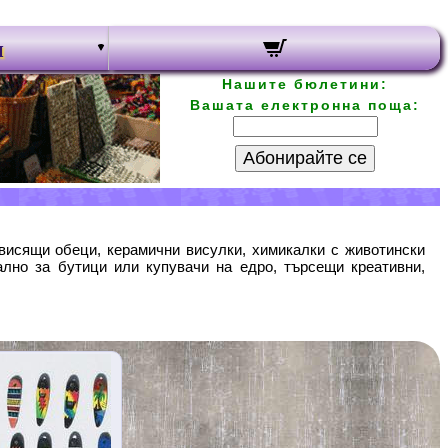
и
Нашите бюлетини:
Вашата електронна поща:
Абонирайте се
висящи обеци, керамични висулки, химикалки с животински
ално за бутици или купувачи на едро, търсещи креативни,