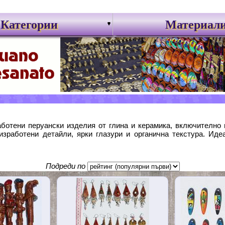
Категории
Материал
ботени перуански изделия от глина и керамика, включително 
изработени детайли, ярки глазури и органична текстура. Иде
Подреди по