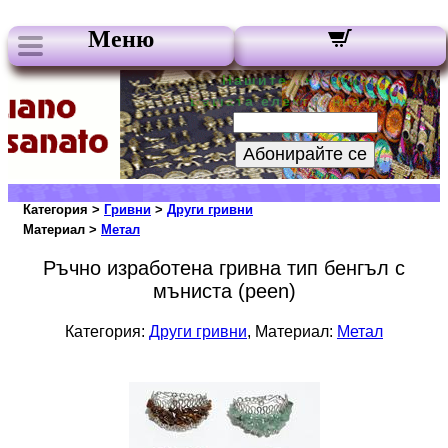
Меню
Нашите бюлетини:
Вашата електронна поща:
Абонирайте се
Категория >
Гривни
>
Други гривни
Материал >
Метал
Ръчно изработена гривна тип бенгъл с
мъниста (peen)
Категория:
Други гривни
, Материал:
Метал