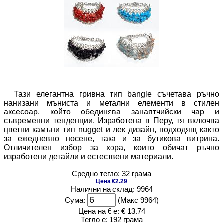
Тази елегантна гривна тип bangle съчетава ръчно
нанизани мъниста и метални елементи в стилен
аксесоар, който обединява занаятчийски чар и
съвременни тенденции. Изработена в Перу, тя включва
цветни камъни тип nugget и лек дизайн, подходящ както
за ежедневно носене, така и за бутикова витрина.
Отличителен избор за хора, които обичат ръчно
изработени детайли и естествени материали.
Средно тегло: 32 грама
Цена €2.29
Налични на склад: 9964
Сума:
(Макс 9964)
Цена на 6 е:
€ 13.74
Тегло е:
192 грама