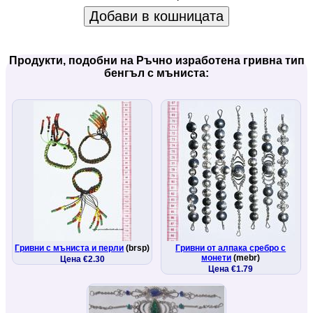
Добави в кошницата
Продукти, подобни на Ръчно изработена гривна тип
бенгъл с мъниста:
Гривни с мъниста и перли
(brsp)
Гривни от алпака сребро с
монети
(mebr)
Цена €2.30
Цена €1.79